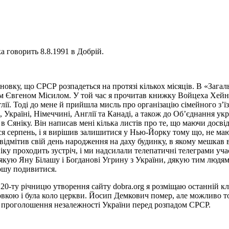
 говорить 8.8.1991 в Добрій.
сновку, що СРСР розпадеться на протязі кількох місяців. В «Заг
им Євген
о
м Місилом. У той час я прочитав книжку Войцеха Хей
ії. Тоді до мене й прийшла мисль про організацію сімейного з
’
ї
і, Україні, Німеччині, Англії та Канаді, а також до Об
’єднання укр
 Сяніку. Він написав мені кілька листів про те, що маючи досвід,
ся серпень, і я вирішив залишитися у Нью-Йорку тому що, не маюч
 відмітив свій день народження на даху будинку, в якому мешкав 
іку проходить зустріч, і ми надсилали телепатичні телеграми уч
кую Яну Білашу і Богданові Угрину з України, дякую тим людям, 
рошу подивитися.
 в 20-ту річницю утворення сайту
dobra
.
org
я розміщаю останній клі
ловкою і була коло церкви. Йосип Демкович помер, але можливо то
до проголошення незалежності України перед розпадом СРСР.