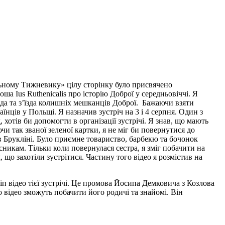
альному Тижневику» цілу сторінку було присвячено
ноша
Ius Ruthenicalis
про історію Доброї у середньовіччі. Я
зда та з
’
їзда колишніх мешканців Доброї.
Бажаючи взяти
аїнців у Польщі
. Я назначив зустріч на 3 і 4 серпня. Один з
 хотів би допомогти в організації зустрічі. Я знав, що мають
и так званої зеленої картки, я не міг би повернутися до
в Брукліні. Було приємне товариство, барбекю та бочонок
асникам.
Т
ільки коли повернулася сестра, я зміг побачити на
що захотіли зустрітися. Частину того відео я розмістив на
п відео тієї зустрічі. Це промова Йосипа Демковича з Козлова
 відео зможуть побачити його родичі та знайомі. Він