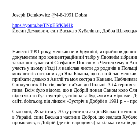
Joseph Demkowicz @4-8-1991 Dobra
https://youtu.be/TNpESfKIeHk
Йосип Демкович, син Васька з Хубалівки, Добра Шляхецька
На
весні 1991 року, мешкаючи в Брукліні, я прийшов до ви
документам про концентраційний табір у Явожнім зібран
також листувався зі Стефаном Попєлєм з Челтенхему в Англ
участь у цьому з
’
їзді і я надіслав листи до родичів в Польщ
моїх листів потрапив до Яна Білаша, що на той час мешкав в
приїхати дядько з Англії та моя сестра з Канади. Наближав
Сполучених Штатів, якби виїхав до Польщі. 3 і 4 серпня я
пива. Всім було відомо, що в Добрій понад Саном коло Сян
відео яка то була зустріч, успішна за будь-якими
мірками. Дя
сайті
dobra
.
org
п
ід лінком «Зустріч в Добрій в 1991 р.» - п
Сьогодні, 28 квітня у 70-ту річницю акції «Вісла» і точно
в Україні, сина Васька з частини Доброї, що звалася Хуба
промовляв, в Добрій (де він народився) за кілька тижнів 